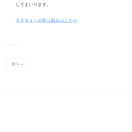
してまいります。
ＳＤＧｓへの取り組みはこちら
投
次へ »
稿
ナ
ビ
ゲ
ー
シ
ョ
ン