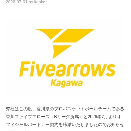
2026-07-01
by
kanken
ン
ク
リ
ー
ト
製
品
）
｜
K
A
N
K
E
N
弊社はこの度、香川県のプロバスケットボールチームである
C
香川ファイブアローズ（Bリーグ所属）と2026年7月よりオ
o
フィシャルパートナー契約を締結いたしましたのでお知らせ
.