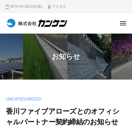
株
コ
ー
0875-54-5611(代表)
アクセス
式
ン
会
テ
社
メ
ン
カ
ニ
株
ュ
プ
ン
ツ
ー
式
レ
ケ
へ
キ
会
ン
ス
お知らせ
ャ
社
キ
ス
カ
ッ
ト
ン
プ
コ
ケ
ン
ン
ク
UNCATEGORIZED
リ
ー
香川ファイブアローズとのオフィシ
ト
ャルパートナー契約締結のお知らせ
（
コ