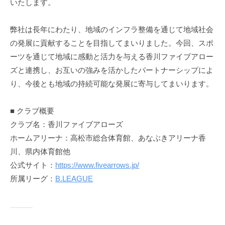
いたします。
,
L
弊社は長年にわたり、地域のインフラ整備を通じて地域社会
t
の発展に貢献することを目指してまいりました。今回、スポ
d
ーツを通じて地域に感動と活力を与える香川ファイブアロー
.
ズと連携し、お互いの強みを活かしたパートナーシップによ
り、今後とも地域の持続可能な発展に寄与してまいります。
■ クラブ概要
クラブ名：香川ファイブアローズ
ホームアリーナ：高松市総合体育館、あなぶきアリーナ香
川、県内体育館他
公式サイト：
https://www.fivearrows.jp/
所属リーグ：
B.LEAGUE